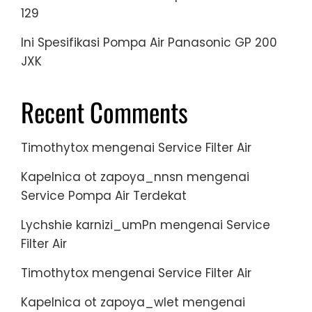
129
Ini Spesifikasi Pompa Air Panasonic GP 200
JXK
Recent Comments
Timothytox
mengenai
Service Filter Air
Kapelnica ot zapoya_nnsn
mengenai
Service Pompa Air Terdekat
Lychshie karnizi_umPn
mengenai
Service
Filter Air
Timothytox
mengenai
Service Filter Air
Kapelnica ot zapoya_wlet
mengenai