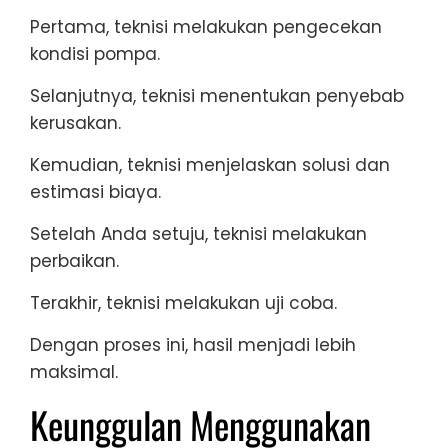
Pertama, teknisi melakukan pengecekan
kondisi pompa.
Selanjutnya, teknisi menentukan penyebab
kerusakan.
Kemudian, teknisi menjelaskan solusi dan
estimasi biaya.
Setelah Anda setuju, teknisi melakukan
perbaikan.
Terakhir, teknisi melakukan uji coba.
Dengan proses ini, hasil menjadi lebih
maksimal.
Keunggulan Menggunakan