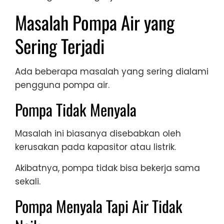
Masalah Pompa Air yang
Sering Terjadi
Ada beberapa masalah yang sering dialami
pengguna pompa air.
Pompa Tidak Menyala
Masalah ini biasanya disebabkan oleh
kerusakan pada kapasitor atau listrik.
Akibatnya, pompa tidak bisa bekerja sama
sekali.
Pompa Menyala Tapi Air Tidak