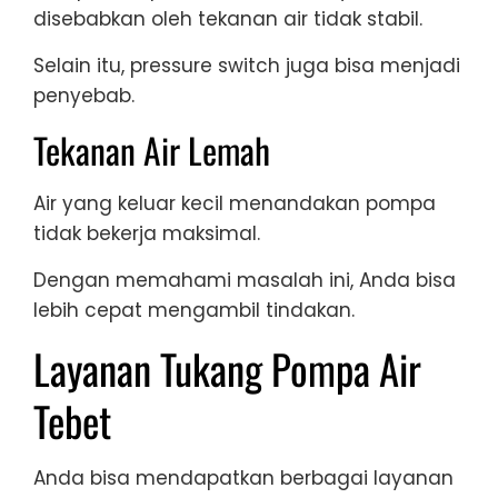
disebabkan oleh tekanan air tidak stabil.
Selain itu, pressure switch juga bisa menjadi
penyebab.
Tekanan Air Lemah
Air yang keluar kecil menandakan pompa
tidak bekerja maksimal.
Dengan memahami masalah ini, Anda bisa
lebih cepat mengambil tindakan.
Layanan Tukang Pompa Air
Tebet
Anda bisa mendapatkan berbagai layanan