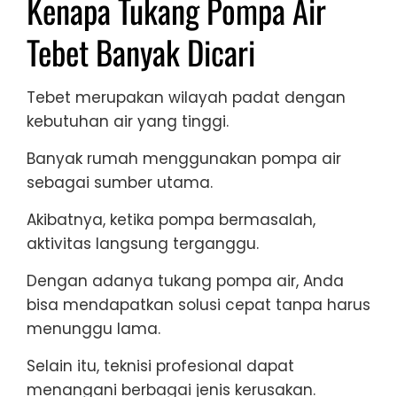
Kenapa Tukang Pompa Air
Tebet Banyak Dicari
Tebet merupakan wilayah padat dengan
kebutuhan air yang tinggi.
Banyak rumah menggunakan pompa air
sebagai sumber utama.
Akibatnya, ketika pompa bermasalah,
aktivitas langsung terganggu.
Dengan adanya tukang pompa air, Anda
bisa mendapatkan solusi cepat tanpa harus
menunggu lama.
Selain itu, teknisi profesional dapat
menangani berbagai jenis kerusakan.