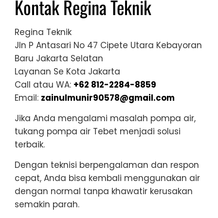
Kontak Regina Teknik
Regina Teknik
Jln P Antasari No 47 Cipete Utara Kebayoran
Baru Jakarta Selatan
Layanan Se Kota Jakarta
Call atau WA:
+62 812-2284-8859
Email:
zainulmunir90578@gmail.com
Jika Anda mengalami masalah pompa air,
tukang pompa air Tebet menjadi solusi
terbaik.
Dengan teknisi berpengalaman dan respon
cepat, Anda bisa kembali menggunakan air
dengan normal tanpa khawatir kerusakan
semakin parah.