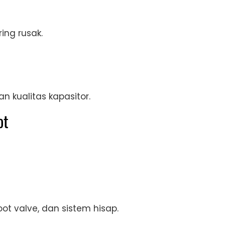
ng rusak.
n kualitas kapasitor.
ot
ot valve, dan sistem hisap.