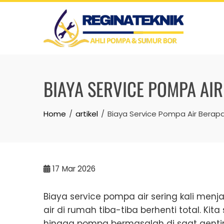
Skip
to
content
BIAYA SERVICE POMPA AI
Home
artikel
Biaya Service Pompa Air Berapa
17
Mar 2026
Biaya service pompa air sering kali menj
air di rumah tiba-tiba berhenti total. Ki
hingga pompa bermasalah di saat genting,