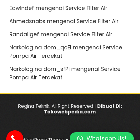
Edwindef
mengenai
Service Filter Air
Ahmedsnabs
mengenai
Service Filter Air
Randallgef
mengenai
Service Filter Air
Narkolog na dom_qcEl
mengenai
Service
Pompa Air Terdekat
Narkolog na dom_sfPi
mengenai
Service
Pompa Air Terdekat
Regina Teknik. All Right Reserved |
Dibuat Di:
Tokowebpedia.com
Whatsapp Us!
|
WordPress Theme - Total
by HashThemes