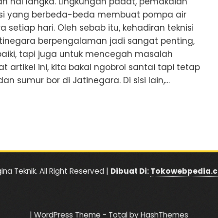
an hal langka. Lingkungan padat, pemakaian
talasi yang berbeda-beda membuat pompa air
a setiap hari. Oleh sebab itu, kehadiran teknisi
tinegara berpengalaman jadi sangat penting,
iki, tapi juga untuk mencegah masalah
 artikel ini, kita bakal ngobrol santai tapi tetap
an sumur bor di Jatinegara. Di sisi lain,…
ina Teknik. All Right Reserved |
Dibuat Di:
Tokowebpedia.
|
WordPress Theme - Total
by HashThemes