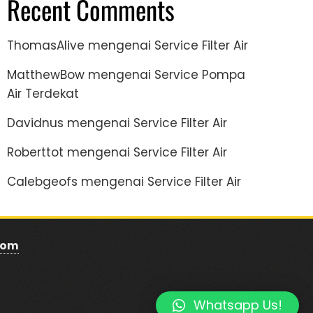
Recent Comments
ThomasAlive
mengenai
Service Filter Air
MatthewBow
mengenai
Service Pompa
Air Terdekat
Davidnus
mengenai
Service Filter Air
Roberttot
mengenai
Service Filter Air
Calebgeofs
mengenai
Service Filter Air
com
Whatsapp Us!