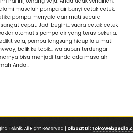
hal ini, tenang saja. Anda tidak sendirian.
lami masalah pompa air bunyi cetak cetek.
ketika pompa menyala dan mati secara
angat cepat. Jadi begini… suara cetak cetek
saklar otomatis pompa air yang terus bekerja.
edikit saja, pompa langsung hidup lalu mati
Anyway, balik ke topik… walaupun terdengar
ebenarnya bisa menjadi tanda ada masalah
umah Anda.…
ina Teknik. All Right Reserved |
Dibuat Di:
Tokowebpedia.