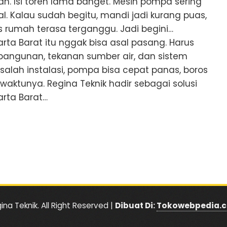
h. Isi toren lama banget. Mesin pompa sering
l. Kalau sudah begitu, mandi jadi kurang puas,
as rumah terasa terganggu. Jadi begini…
karta Barat itu nggak bisa asal pasang. Harus
bangunan, tekanan sumber air, dan sistem
salah instalasi, pompa bisa cepat panas, boros
 waktunya. Regina Teknik hadir sebagai solusi
arta Barat…
ina Teknik. All Right Reserved |
Dibuat Di:
Tokowebpedia.