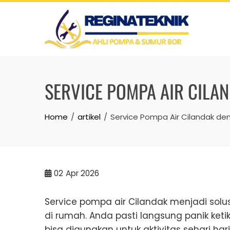
Skip
to
content
SERVICE POMPA AIR CILA
Home
artikel
Service Pompa Air Cilandak den
02
Apr 2026
Service pompa air Cilandak menjadi so
di rumah. Anda pasti langsung panik keti
bisa digunakan untuk aktivitas sehari hari