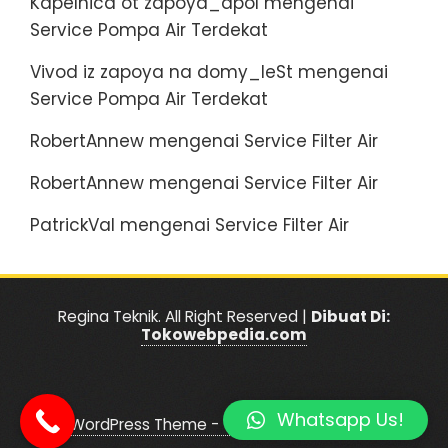
Kapelnica ot zapoya_dpol
mengenai
Service Pompa Air Terdekat
Vivod iz zapoya na domy_leSt
mengenai
Service Pompa Air Terdekat
RobertAnnew
mengenai
Service Filter Air
RobertAnnew
mengenai
Service Filter Air
PatrickVal
mengenai
Service Filter Air
Regina Teknik. All Right Reserved |
Dibuat Di:
Tokowebpedia.com
Whatsapp Us!
|
WordPress Theme - Total
by HashThemes