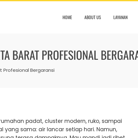
HOME
ABOUT US
LAYANAN
RTA BARAT PROFESIONAL BERGAR
t Profesional Bergaransi
erumahan padat, cluster modern, ruko, sampai
 yang sama: air lancar setiap hari. Namun,
gsung terasa dampaknya. Mau mandi jadi ribet,