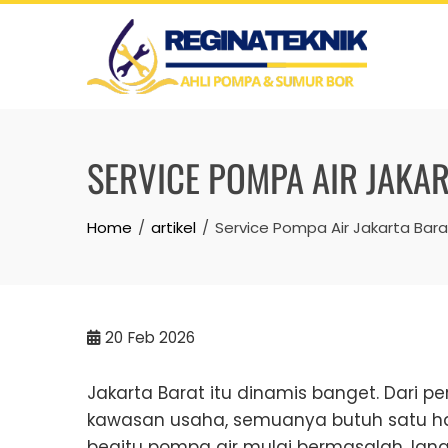
Skip
to
content
SERVICE POMPA AIR JAKA
Home
artikel
Service Pompa Air Jakarta Bara
20
Feb 2026
Jakarta Barat itu dinamis banget. Dari p
kawasan usaha, semuanya butuh satu hal
begitu pompa air mulai bermasalah, lan