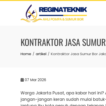
Skip
to
content
KONTRAKTOR JASA SUMUR 
Home
artikel
Kontraktor Jasa Sumur Bor Jakar
07
Mar 2026
Warga Jakarta Pusat, apa kabar hari ini
jangan-jangan keran sudah mulai batuk
jantung ibu kota penuh dengan tekanan t