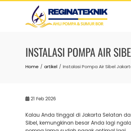
Skip
to
content
INSTALASI POMPA AIR SIB
Home
artikel
Instalasi Pompa Air Sibel Jaka
21
Feb 2026
Kalau Anda tinggal di Jakarta Selatan dan 
Sibel, kemungkinan besar Anda lagi ngalam
pompa lama sudah nggak optimal lagi.