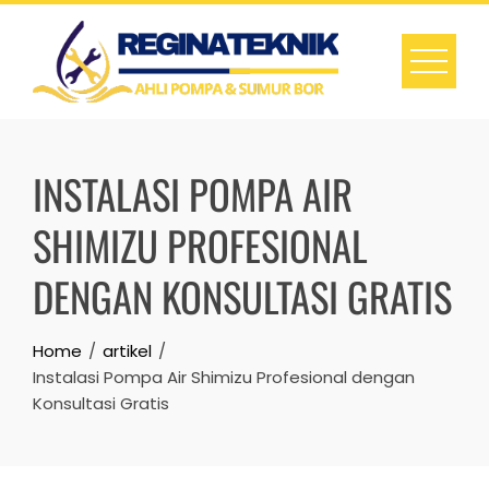
Skip
to
content
INSTALASI POMPA AIR
SHIMIZU PROFESIONAL
DENGAN KONSULTASI GRATIS
Home
artikel
Instalasi Pompa Air Shimizu Profesional dengan
Konsultasi Gratis