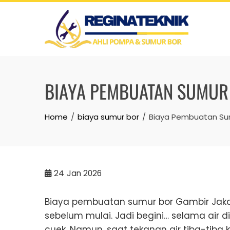
Skip
to
content
BIAYA PEMBUATAN SUMUR
Home
biaya sumur bor
Biaya Pembuatan Sum
24
Jan 2026
Biaya pembuatan sumur bor Gambir Jakarta
sebelum mulai. Jadi begini… selama air 
cuek. Namun, saat tekanan air tiba-tiba k